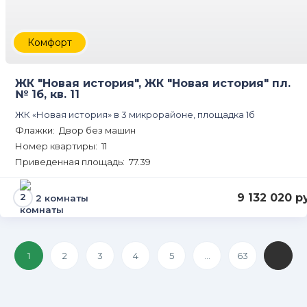
Комфорт
ЖК "Новая история", ЖК "Новая история" пл.
№ 1б, кв. 11
ЖК «Новая история» в 3 микрорайоне, площадка 1б
Флажки: Двор без машин
Номер квартиры: 11
Приведенная площадь: 77.39
9 132 020 р
2 комнаты
1
2
3
4
5
...
63
След