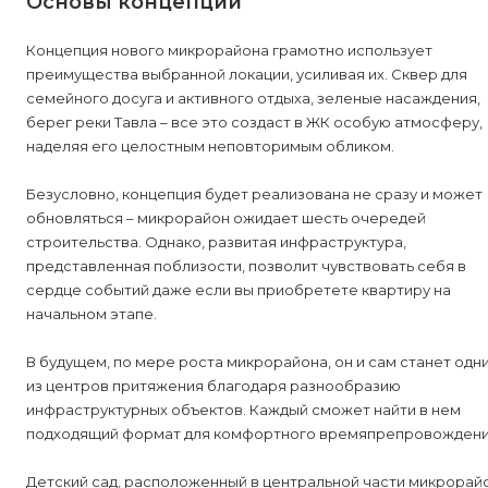
Основы концепции
Концепция нового микрорайона грамотно использует
преимущества выбранной локации, усиливая их. Сквер для
семейного досуга и активного отдыха, зеленые насаждения,
берег реки Тавла – все это создаст в ЖК особую атмосферу,
наделяя его целостным неповторимым обликом.
Безусловно, концепция будет реализована не сразу и может
обновляться – микрорайон ожидает шесть очередей
строительства. Однако, развитая инфраструктура,
представленная поблизости, позволит чувствовать себя в
сердце событий даже если вы приобретете квартиру на
начальном этапе.
В будущем, по мере роста микрорайона, он и сам станет одн
из центров притяжения благодаря разнообразию
инфраструктурных объектов. Каждый сможет найти в нем
подходящий формат для комфортного времяпрепровождени
Детский сад, расположенный в центральной части микрорай